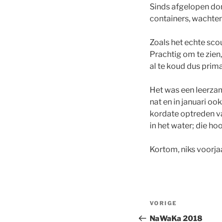
Sinds afgelopen don
containers, wachten
Zoals het echte sco
Prachtig om te zien,
al te koud dus prima
Het was een leerza
nat en in januari oo
kordate optreden va
in het water; die hoor
Kortom, niks voorja
Bericht
Vorig
VORIGE
navigatie
bericht
NaWaKa 2018