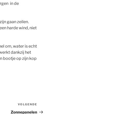
rgen in de
ijn gaan zeilen.
Geen harde wind, niet
l om, water is echt
 werkt dankzij het
n bootje op zijn kop
VOLGENDE
Volgend
bericht
Zonnepanelen