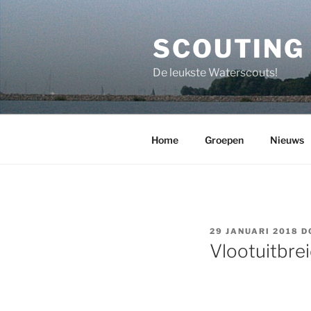
Ga
naar
SCOUTING
de
inhoud
De leukste Waterscouts!
Home
Groepen
Nieuws
GEPLAATST
29 JANUARI 2018
D
OP
Vlootuitbre