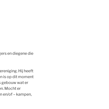
gers en diegene die
ereniging. Hij heeft
en is op dit moment
ns gebouw wat er
en. Mocht er
en en/of – kampen,