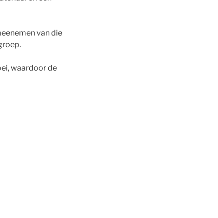
 meenemen van die
groep.
roei, waardoor de