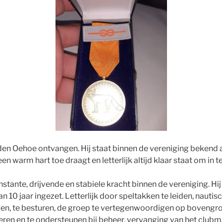
en Oehoe ontvangen. Hij staat binnen de vereniging bekend
en warm hart toe draagt en letterlijk altijd klaar staat om in t
constante, drijvende en stabiele kracht binnen de vereniging. Hi
n 10 jaar ingezet. Letterlijk door speltakken te leiden, nauti
gen, te besturen, de groep te vertegenwoordigen op bovengr
seren en te ondersteunen bij beheer, vervanging van het clubm