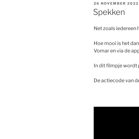
GEPLAATST
26 NOVEMBER 2022
OP
Spekken
Net zoals iedereen 
Hoe mooi is het dan
Vomar en via de app
In dit filmpje wordt
De actiecode van d