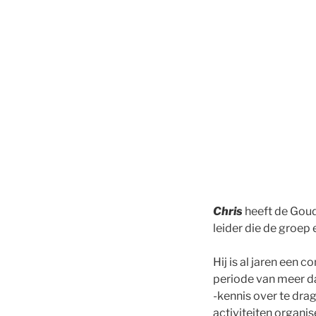
Chris
heeft de Goud
leider die de groep e
Hij is al jaren een 
periode van meer da
-kennis over te dra
activiteiten organi