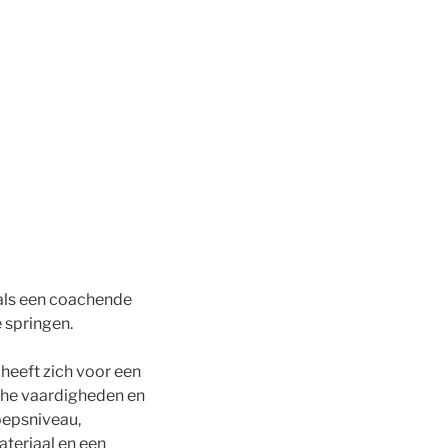
 als een coachende
e springen.
j heeft zich voor een
sche vaardigheden en
oepsniveau,
ateriaal en een