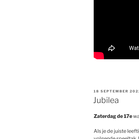
GEPLAATST
18 SEPTEMBER 202
OP
Jubilea
Zaterdag de 17e
wa
Als je de juiste lee
volgende speeltak. 