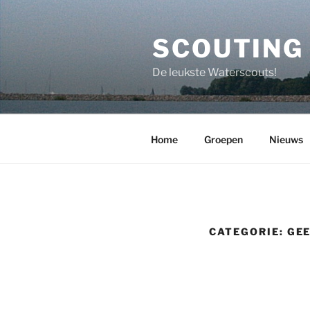
Ga
naar
SCOUTING
de
inhoud
De leukste Waterscouts!
Home
Groepen
Nieuws
CATEGORIE:
GEE