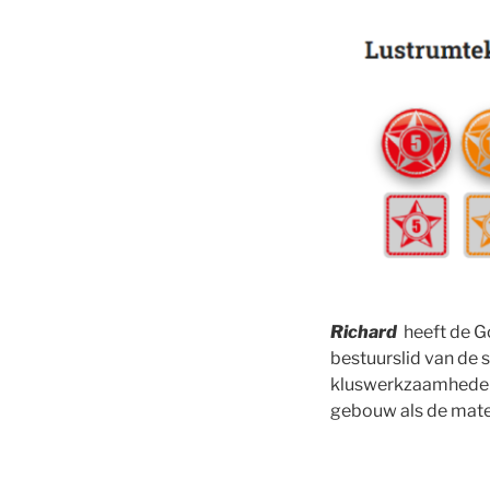
Richard
heeft de Go
bestuurslid van de s
kluswerkzaamheden a
gebouw als de mater